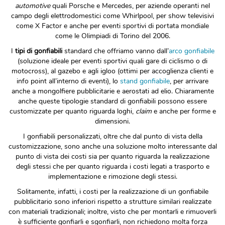
automotive
quali Porsche e Mercedes, per aziende operanti nel
campo degli elettrodomestici come Whirlpool, per show televisivi
come X Factor e anche per eventi sportivi di portata mondiale
come le Olimpiadi di Torino del 2006.
I
tipi di gonfiabili
standard che offriamo vanno dall’
arco gonfiabile
(soluzione ideale per eventi sportivi quali gare di ciclismo o di
motocross), al gazebo e agli igloo (ottimi per accoglienza clienti e
info point all’interno di eventi), lo
stand gonfiabile
, per arrivare
anche a mongolfiere pubblicitarie e aerostati ad elio. Chiaramente
anche queste tipologie standard di gonfiabili possono essere
customizzate per quanto riguarda loghi,
claim
e anche per forme e
dimensioni.
I gonfiabili personalizzati, oltre che dal punto di vista della
customizzazione, sono anche una soluzione molto interessante dal
punto di vista dei costi sia per quanto riguarda la realizzazione
degli stessi che per quanto riguarda i costi legati a trasporto e
implementazione e rimozione degli stessi.
Solitamente, infatti, i costi per la realizzazione di un gonfiabile
pubblicitario sono inferiori rispetto a strutture similari realizzate
con materiali tradizionali; inoltre, visto che per montarli e rimuoverli
è sufficiente gonfiarli e sgonfiarli, non richiedono molta forza