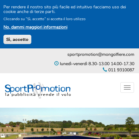
Per rendere il nostro sito più facile ed intuitivo facciamo uso dei
cookie anche di terze parti.
Cliccando su "Sì, accetto" si accetta il loro utilizzo
No, dammi maggiori informazioni
Sì, accetto
Salta
sportpromotion@mongolfiere.com
al
contenuto
lunedì-venerdì 8.30-13.00 14.00-17.30
principale
011 9310087
Toggl
naviga