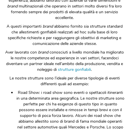
esperienza, abbiamo lavorato con aziende di varie dimensioni e
brand
multinazionali che operano in settori molto diversi fra loro
fornendo sempre dei prodotti di elevata qualità e un servizio
eccellente.
A questi importanti
brand
abbiamo fornito sia strutture standard
che allestimenti gonfiabili realizzati ad hoc sulla base di loro
specifiche richieste e per raggiungere gli obiettivi di marketing e
comunicazione delle aziende stesse.
Aver lavorato con
brand
conosciuti a livello mondiale ha migliorato
le nostre competenze ed esperienze in vari settori, facendoci
diventare un partner ideale nell’ambito della produzione, vendita e
noleggio di
strutture gonfiabili
.
Le nostre strutture sono l’ideale per diverse tipologie di eventi
differenti quali ad esempio:
Road Show: i road show sono eventi o spettacoli itineranti
in una determinata area geografica. Le nostre strutture sono
perfette per chi ha esigenze di questo tipo in quanto
possono essere installate e rimosse in tempi brevi e con il
supporto di poca forza lavoro. Alcuni dei road show che
abbiamo allestito sono di brand di fama mondiale operanti
nel settore automotive quali Mercedes e Porsche. Lo scopo