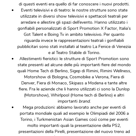
di questi eventi era quello di far conoscere i nuovi prodotti.
Eventi televisivi e di teatro: le nostre strutture sono state
utilizzate in diversi show televisivi e spettacoli teatrali per
arredare e allestire gli spazi dell’evento. Hanno utilizzato i
gonfiabili personalizzati di Sport Promotion X Factor, Italia’s
Got Talent e Boing Tv in ambito televisivo. Per quanto
riguarda invece le rappresentazioni teatrali i gonfiabili
pubblicitari sono stati installati al teatro La Fenice di Venezia
e al Teatro Stabile di Torino.
Allestimenti fieristici: le strutture di Sport Promotion sono
state presenti ad alcune delle più importanti fiere del mondo
quali Home Tech di Berlino, Sigep di Rimini, Rimini Wellness,
Motorshow di Bologna, Cosmobike a Verona, Fiera di
Denver, Fiera di Monaco, Skipass a Modena e tante altre
fiere. Fra le aziende che li hanno utilizzati ci sono la Dunlop
(Motorshow), Whirlpool (Home tech di Berlino) e altri
importanti
brand
.
Mega produzioni: abbiamo lavorato anche per eventi di
portata mondiale quali ad esempio le Olimpiadi del 2006 a
Torino, i Turkmenistan Asian Games così come per eventi
molto importanti quali la presentazione della PS2,
presentazioni della Pirelli, presentazione del nuovo treno ad