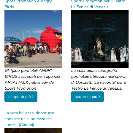
Sport Promotion e Angry
Sport Promotion per il Teatro
Birds
La Fenice di Venezia
Gli Igloo gonfiabili ANGRY
La splendida scenografia
BIRDS sviluppati per l'agenzia
gonfiabile utilizzata nell'opera
ARTATTACK native adv da
di Donizetti 'La Favorite' per Il
Sport Promotion
Teatro La Fenice di Venezia.
scopri di più
scopri di più
La vera bellezza, dopotutto,
consiste nella purezza del
cuore... (Gandhi)