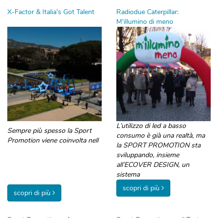
X-Factor & Italia's Got Talent
Radiodue Caterpillar:
M'illumino di meno
L’utilizzo di led a basso
Sempre più spesso la Sport
consumo è già una realtà, ma
Promotion viene coinvolta nell
la SPORT PROMOTION sta
sviluppando, insieme
all’ECOVER DESIGN, un
sistema
scopri di più
scopri di più