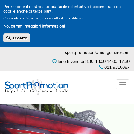
Per rendere il nostro sito più facile ed intuitivo facciamo uso dei
cookie anche di terze parti.
Cliccando su "Sì, accetto" si accetta il loro utilizzo
No, dammi maggiori informazioni
Sì, accetto
Salta
sportpromotion@mongolfiere.com
al
contenuto
lunedì-venerdì 8.30-13.00 14.00-17.30
principale
011 9310087
Toggl
naviga