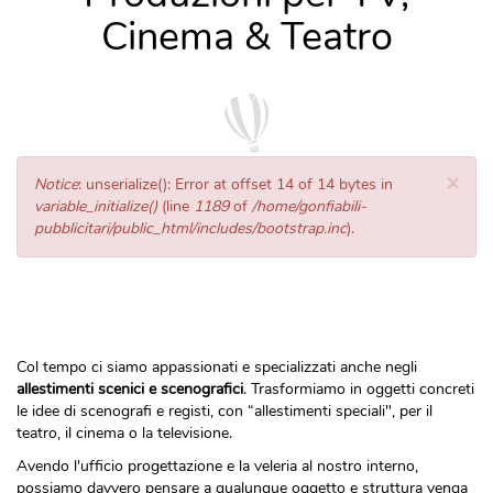
Cinema & Teatro
×
Messaggio
Notice
: unserialize(): Error at offset 14 of 14 bytes in
di
variable_initialize()
(line
1189
of
/home/gonfiabili-
errore
pubblicitari/public_html/includes/bootstrap.inc
).
Col tempo ci siamo appassionati e specializzati anche negli
allestimenti scenici e scenografici
. Trasformiamo in oggetti concreti
le idee di scenografi e registi, con “allestimenti speciali", per il
teatro, il cinema o la televisione.
Avendo l'ufficio progettazione e la veleria al nostro interno,
possiamo davvero pensare a qualunque oggetto e struttura venga