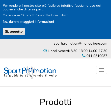
Per rendere il nostro sito più facile ed intuitivo facciamo uso dei
cookie anche di terze parti.
Cliccando su "Sì, accetto" si accetta il loro utilizzo
No, dammi maggiori informazioni
Sì, accetto
Salta
sportpromotion@mongolfiere.com
al
contenuto
lunedì-venerdì 8.30-13.00 14.00-17.30
principale
011 9310087
Toggl
naviga
Prodotti