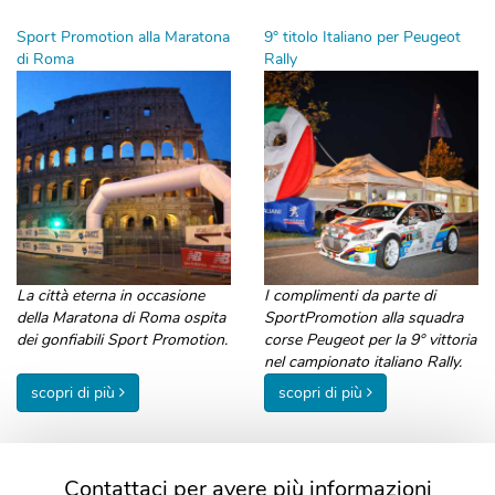
Sport Promotion alla Maratona
9° titolo Italiano per Peugeot
di Roma
Rally
La città eterna in occasione
I complimenti da parte di
della Maratona di Roma ospita
SportPromotion alla squadra
dei gonfiabili Sport Promotion.
corse Peugeot per la 9° vittoria
nel campionato italiano Rally.
scopri di più
scopri di più
Contattaci per avere più informazioni