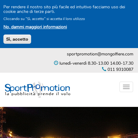
Per rendere il nostro sito più facile ed intuitivo facciamo uso dei
cookie anche di terze parti.
Cliccando su "Sì, accetto" si accetta il loro utilizzo
No, dammi maggiori informazioni
Sì, accetto
Salta
sportpromotion@mongolfiere.com
al
contenuto
lunedì-venerdì 8.30-13.00 14.00-17.30
principale
011 9310087
Toggl
naviga