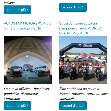
italiane
scopri di più
scopri di più
AUTOSTAR MOTORSPORT: la
SuperCampioni sotto un
prima officina gonfiabile.
Campione di arco. WORLD
DUCATI WEEKEND
La nuova officina - hospitality
Fine settimana da paura a
gonfiabile di Autostar
Misano Adriatico: sotto un sole
Motorsport
spettacol
scopri di più
scopri di più