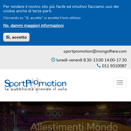
Per rendere il nostro sito più facile ed intuitivo facciamo uso dei
cookie anche di terze parti.
Cliccando su "Sì, accetto" si accetta il loro utilizzo
No, dammi maggiori informazioni
Sì, accetto
Salta
sportpromotion@mongolfiere.com
al
contenuto
lunedì-venerdì 8.30-13.00 14.00-17.30
principale
011 9310087
Toggl
naviga
Allestimenti Mondo