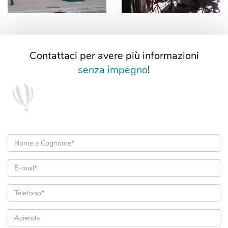
Contattaci per avere più informazioni
senza impegno
!
Nome
e
Cognome
Email
*
*
Telefono
*