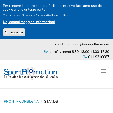
Per rendere il nostro sito più facile ed intuitivo facciamo uso dei
cookie anche di terze parti.
Cliccando su "Sì, accetto" si accetta il loro utilizzo
No, dammi maggiori informazioni
Sì, accetto
Salta
sportpromotion@mongolfiere.com
al
contenuto
lunedì-venerdì 8.30-13.00 14.00-17.30
principale
011 9310087
Toggl
naviga
PRONTA CONSEGNA
STANDS