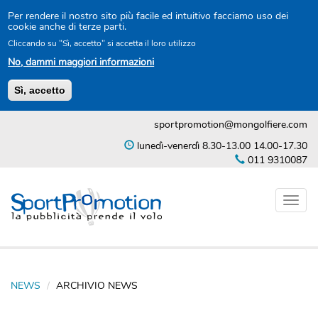
Per rendere il nostro sito più facile ed intuitivo facciamo uso dei
cookie anche di terze parti.
Cliccando su "Sì, accetto" si accetta il loro utilizzo
No, dammi maggiori informazioni
Sì, accetto
Salta
sportpromotion@mongolfiere.com
al
contenuto
lunedì-venerdì 8.30-13.00 14.00-17.30
principale
011 9310087
Toggl
naviga
NEWS
ARCHIVIO NEWS