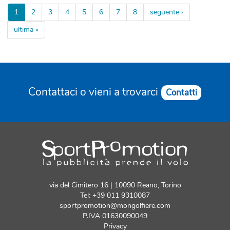
1
2
3
4
5
6
7
8
seguente ›
ultima »
Contattaci o vieni a trovarci
Contatti
via del Cimitero 16 | 10090 Reano, Torino
Tel: +39 011 9310087
sportpromotion@mongolfiere.com
P.IVA 01630090049
Privacy