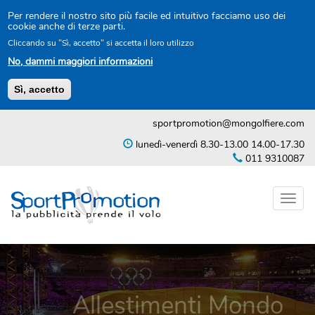
Per rendere il nostro sito più facile ed intuitivo facciamo uso dei
cookie anche di terze parti.
Cliccando su "Sì, accetto" si accetta il loro utilizzo
No, dammi maggiori informazioni
Sì, accetto
Salta
sportpromotion@mongolfiere.com
al
contenuto
lunedì-venerdì 8.30-13.00 14.00-17.30
principale
011 9310087
Toggl
naviga
Allestimenti Mondo