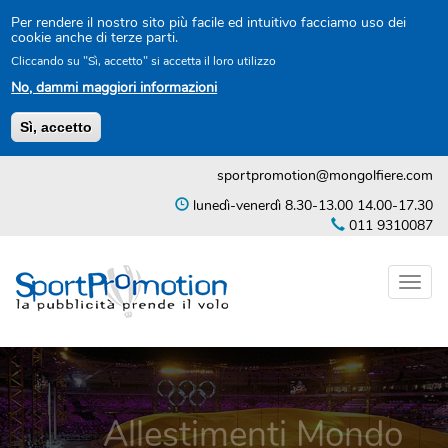
Per rendere il nostro sito più facile ed intuitivo facciamo uso dei
cookie anche di terze parti.
Cliccando su "Sì, accetto" si accetta il loro utilizzo
No, dammi maggiori informazioni
Sì, accetto
Salta
sportpromotion@mongolfiere.com
al
contenuto
lunedì-venerdì 8.30-13.00 14.00-17.30
principale
011 9310087
Toggl
naviga
Allestimenti Mondo