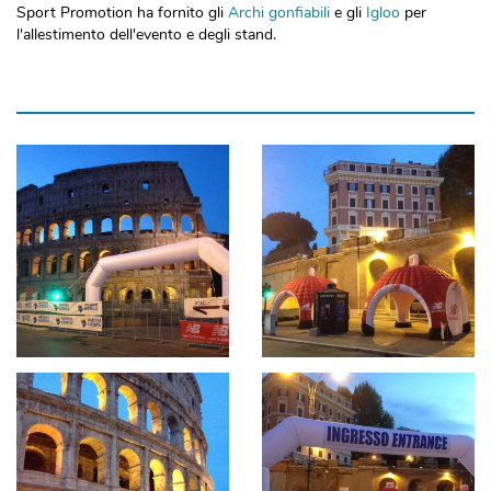
Sport Promotion ha fornito gli
Archi gonfiabili
e gli
Igloo
per
l'allestimento dell'evento e degli stand.