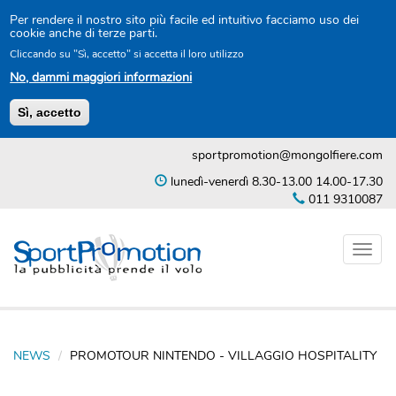
Per rendere il nostro sito più facile ed intuitivo facciamo uso dei
cookie anche di terze parti.
Cliccando su "Sì, accetto" si accetta il loro utilizzo
No, dammi maggiori informazioni
Sì, accetto
Salta
sportpromotion@mongolfiere.com
al
contenuto
lunedì-venerdì 8.30-13.00 14.00-17.30
principale
011 9310087
Toggl
naviga
NEWS
PROMOTOUR NINTENDO - VILLAGGIO HOSPITALITY