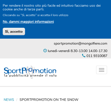
Per rendere il nostro sito più facile ed intuitivo facciamo uso dei
cookie anche di terze parti.
Cliccando su "Sì, accetto" si accetta il loro utilizzo
No, dammi maggiori informazioni
Sì, accetto
Salta
sportpromotion@mongolfiere.com
al
contenuto
lunedì-venerdì 8.30-13.00 14.00-17.30
principale
011 9310087
Toggl
naviga
NEWS
SPORTPROMOTION ON THE SNOW