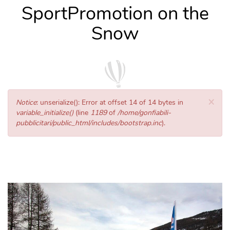
SportPromotion on the
Snow
×
Messaggio
Notice
: unserialize(): Error at offset 14 of 14 bytes in
di
variable_initialize()
(line
1189
of
/home/gonfiabili-
errore
pubblicitari/public_html/includes/bootstrap.inc
).