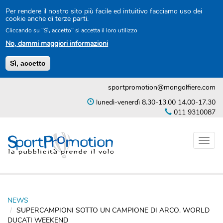
Per rendere il nostro sito più facile ed intuitivo facciamo uso dei
cookie anche di terze parti.
Cliccando su "Sì, accetto" si accetta il loro utilizzo
No, dammi maggiori informazioni
Sì, accetto
Salta
sportpromotion@mongolfiere.com
al
contenuto
lunedì-venerdì 8.30-13.00 14.00-17.30
principale
011 9310087
Toggl
naviga
NEWS
SUPERCAMPIONI SOTTO UN CAMPIONE DI ARCO. WORLD
DUCATI WEEKEND