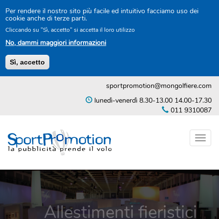
Per rendere il nostro sito più facile ed intuitivo facciamo uso dei
cookie anche di terze parti.
Cliccando su "Sì, accetto" si accetta il loro utilizzo
No, dammi maggiori informazioni
Sì, accetto
Salta
sportpromotion@mongolfiere.com
al
contenuto
lunedì-venerdì 8.30-13.00 14.00-17.30
principale
011 9310087
Toggl
naviga
Allestimenti fieristici